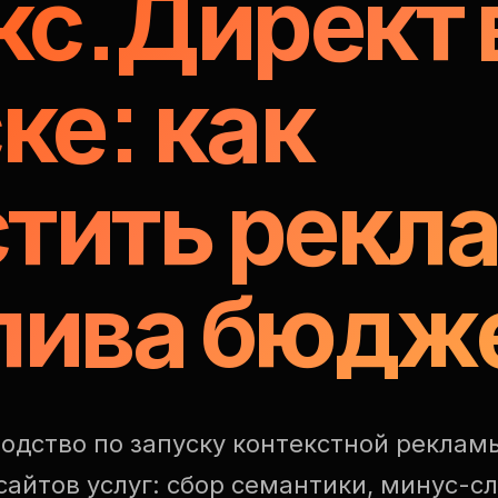
кс.Директ 
ке: как
стить рекл
слива бюдж
одство по запуску контекстной реклам
сайтов услуг: сбор семантики, минус-сл