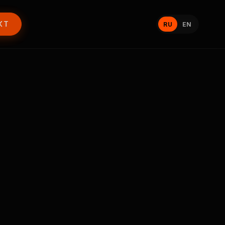
КТ
RU
EN