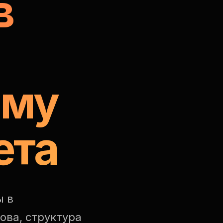
в
аму
ета
ы в
ова, структура