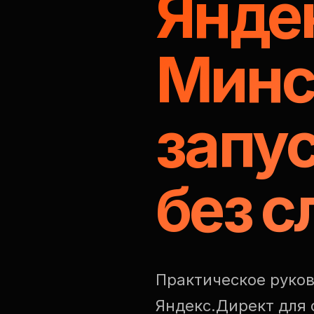
Янде
Минс
запу
без 
Практическое руков
Яндекс.Директ для 