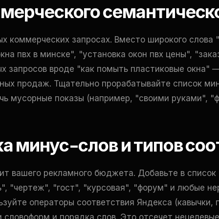
ммерческого семантическ
х коммерческих запросах. Вместо широкого слова 
кна пвх в минске", "установка окон пвх цены", "зак
х запросов вроде "как помыть пластиковые окна" —
ьных продаж. Тщательно прорабатывайте список мин
чь мусорные показы (например, "своими руками", "ф
ка минус-слов и типов со
т вашего рекламного бюджета. Добавьте в список г
", "чертеж", "гост", "курсовая", "форум" и любые н
ьзуйте операторы соответствия Яндекса (кавычки, 
и словоформ и порядка слов. Это отсечет нецелевы