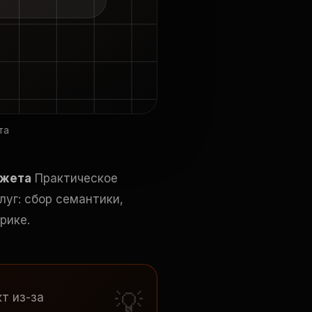
та
джета
Практическое
луг: сбор семантики,
рике.
т из-за