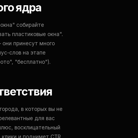
ого ядра
"окна" собирайте
азать пластиковые окна".
 они принесут много
ус-слов на этапе
ото", "бесплатно").
ответствия
орода, в которых вы не
ерелевантные для вас
плюс, восклицательный
е клики и поднимет CTR